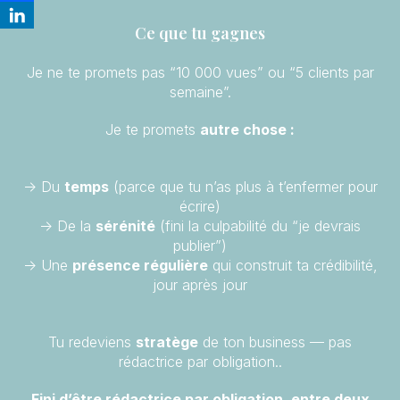
Ce que tu gagnes
Je ne te promets pas “10 000 vues” ou “5 clients par
semaine”.
Je te promets
autre chose :
-> Du
temps
(parce que tu n’as plus à t’enfermer pour
écrire)
-> De la
sérénité
(fini la culpabilité du “je devrais
publier”)
-> Une
présence régulière
qui construit ta crédibilité,
jour après jour
Tu redeviens
stratège
de ton business — pas
rédactrice par obligation..
Fini d’être rédactrice par obligation, entre deux