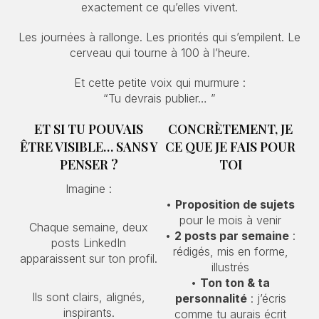
exactement ce qu’elles vivent.
Les journées à rallonge. Les priorités qui s’empilent. Le
cerveau qui tourne à 100 à l’heure.
Et cette petite voix qui murmure :
“Tu devrais publier… ”
ET SI TU POUVAIS
CONCRÈTEMENT, JE
ÊTRE VISIBLE… SANS Y
CE QUE JE FAIS POUR
PENSER ?
TOI
Imagine :
•
Proposition de sujets
pour le mois à venir
Chaque semaine, deux
•
2 posts par semaine
:
posts LinkedIn
rédigés, mis en forme,
apparaissent sur ton profil.
illustrés
•
Ton ton & ta
Ils sont clairs, alignés,
personnalité
: j’écris
inspirants.
comme tu aurais écrit